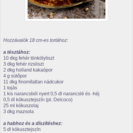
Hozzávalók 18 cm-es tortához:
a tésztához:
10 dkg fehér tönkölyliszt
3 dkg fehér rizsliszt
2 dkg holland kakaópor
4 g sütőpor
11 dkg finomítatlan nádcukor
1 tojás
1 kis narancsból nyert 0,5 dl narancslé és -héj
0,5 dl kókusztejszín (pl. Delcoco)
25 ml kókuszolaj
3 dkg mazsola
a habhoz és a díszítéshez:
5 dl kókusztejszín