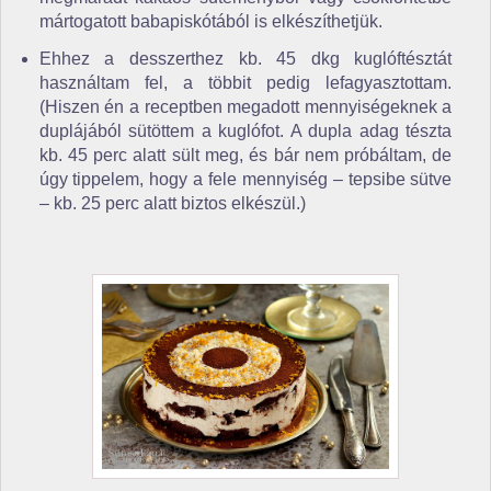
mártogatott babapiskótából is elkészíthetjük.
Ehhez a desszerthez kb. 45 dkg kuglóftésztát
használtam fel, a többit pedig lefagyasztottam.
(Hiszen én a receptben megadott mennyiségeknek a
duplájából sütöttem a kuglófot. A dupla adag tészta
kb. 45 perc alatt sült meg, és bár nem próbáltam, de
úgy tippelem, hogy a fele mennyiség – tepsibe sütve
– kb. 25 perc alatt biztos elkészül.)