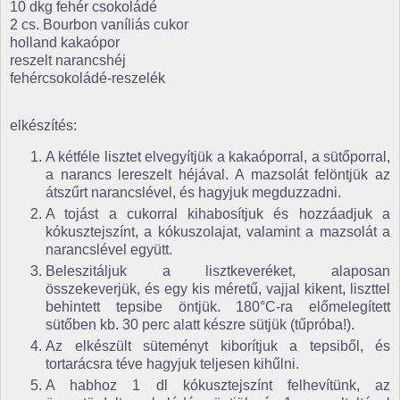
10 dkg fehér csokoládé
2 cs. Bourbon vaníliás cukor
holland kakaópor
reszelt narancshéj
fehércsokoládé-reszelék
elkészítés:
A kétféle lisztet elvegyítjük a kakaóporral, a sütőporral,
a narancs lereszelt héjával. A mazsolát felöntjük az
átszűrt narancslével, és hagyjuk megduzzadni.
A tojást a cukorral kihabosítjuk és hozzáadjuk a
kókusztejszínt, a kókuszolajat, valamint a mazsolát a
narancslével együtt.
Beleszitáljuk a lisztkeveréket, alaposan
összekeverjük, és egy kis méretű, vajjal kikent, liszttel
behintett tepsibe öntjük. 180°C-ra előmelegített
sütőben kb. 30 perc alatt készre sütjük (tűpróba!).
Az elkészült süteményt kiborítjuk a tepsiből, és
tortarácsra téve hagyjuk teljesen kihűlni.
A habhoz 1 dl kókusztejszínt felhevítünk, az