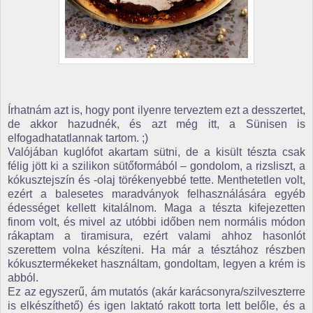
Írhatnám azt is, hogy pont ilyenre terveztem ezt a desszertet,
de akkor hazudnék, és azt még itt, a Sünisen is
elfogadhatatlannak tartom. ;)
Valójában kuglófot akartam sütni, de a kisült tészta csak
félig jött ki a szilikon sütőformából – gondolom, a rizsliszt, a
kókusztejszín és -olaj törékenyebbé tette. Menthetetlen volt,
ezért a balesetes maradványok felhasználására egyéb
édességet kellett kitalálnom. Maga a tészta kifejezetten
finom volt, és mivel az utóbbi időben nem normális módon
rákaptam a tiramisura, ezért valami ahhoz hasonlót
szerettem volna készíteni. Ha már a tésztához részben
kókusztermékeket használtam, gondoltam, legyen a krém is
abból.
Ez az egyszerű, ám mutatós (akár karácsonyra/szilveszterre
is elkészíthető) és igen laktató rakott torta lett belőle, és a