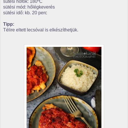
sütési hőfok: 180ºC
sütési mód: hőlégkeverés
sütési idő: kb. 20 perc
Tipp:
Télire eltett lecsóval is elkészíthetjük.