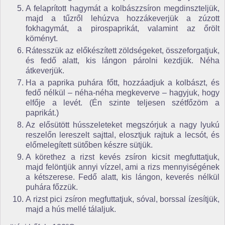
A felaprított hagymát a kolbászzsíron megdinszteljük,
majd a tűzről lehúzva hozzákeverjük a zúzott
fokhagymát, a pirospaprikát, valamint az őrölt
köményt.
Rátesszük az előkészített zöldségeket, összeforgatjuk,
és fedő alatt, kis lángon párolni kezdjük. Néha
átkeverjük.
Ha a paprika puhára főtt, hozzáadjuk a kolbászt, és
fedő nélkül – néha-néha megkeverve – hagyjuk, hogy
elfője a levét. (Én szinte teljesen szétfőzöm a
paprikát.)
Az elősütött hússzeleteket megszórjuk a nagy lyukú
reszelőn lereszelt sajttal, elosztjuk rajtuk a lecsót, és
előmelegített sütőben készre sütjük.
A körethez a rizst kevés zsíron kicsit megfuttatjuk,
majd felöntjük annyi vízzel, ami a rizs mennyiségének
a kétszerese. Fedő alatt, kis lángon, keverés nélkül
puhára főzzük.
A rizst pici zsíron megfuttatjuk, sóval, borssal ízesítjük,
majd a hús mellé tálaljuk.