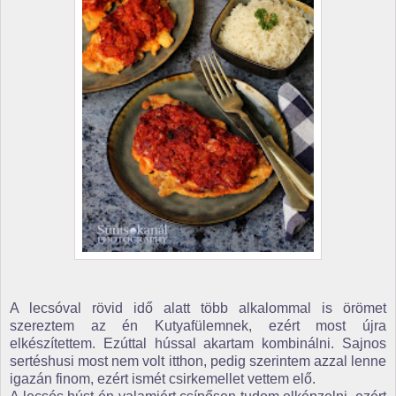
A lecsóval rövid idő alatt több alkalommal is örömet
szereztem az én Kutyafülemnek, ezért most újra
elkészítettem. Ezúttal hússal akartam kombinálni. Sajnos
sertéshusi most nem volt itthon, pedig szerintem azzal lenne
igazán finom, ezért ismét csirkemellet vettem elő.