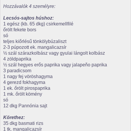
Hozzávalók 4 személyre:
Lecsós-sajtos húshoz:
1 egész (kb. 65 dkg) csirkemellfilé
őrölt fekete bors
só
teljes kiőrlésű tönkölybúzaliszt
2-3 púpozott ek. mangalicazsír
½ szál szárazkolbász vagy gyulai lángolt kolbász
4 zöldpaprika
½ szál hegyes erős paprika vagy jalapeňo paprika
3 paradicsom
1 nagy fej vöröshagyma
4 gerezd fokhagyma
1 ek. őrölt pirospaprika
1 mk. őrölt kömény
só
12 dkg Pannónia sajt
Körethez:
35 dkg basmati rizs
1 tk. mangalicazsír