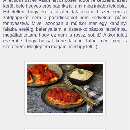
A lecsós húst én valamiért csípősen tudom elképzelni, ezért
került bele hegyes erős paprika is, ami még inkább feldobta.
Hihetetlen, hogy én is jóízűen falatoztam, hiszen sem a
zöldpaprikát, sem a paradicsomot nem kedvelem, pláne
fonnyasztva. Mivel azonban a múltkor már egy kanálnyi
falatka erejéig belenyaltam a rizses-kolbászos lecsómba,
megállapítottam, hogy ez nem is rossz, sőt. :D Akkor jutott
eszembe, hogy hússal kéne tálalni. Talán még meg is
szeretném. Megleptem magam, mert így lett. :)