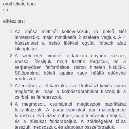
őrölt fekete bors
só
elkészítés:
Az egész mellfilét kettévesszük, (a belső filét
lemetsszük), majd mindkettőt 2 szeletre vágjuk. A 4
hússzeletet a belső filékkel együtt folpack alatt
kiklopfoljuk.
A szeleteket mindkét oldalukon enyhén sózzuk,
borssal ízesítjük, majd lisztbe forgatjuk, és a
serpenyőben felforrósított zsíron hirtelen kisütjük.
Sütőpapírral bélelt tepsire vagy hőálló edénybe
rendezzük.
A lecsóhoz a fél karikákra szelt kolbászt kevés zsíron
megfuttatjuk, majd a kolbászdarabokat kiszedjük a
zsírból, és félretesszük.
A megmosott, csumájától megfosztott paprikákat
felkarikázzuk. A paradicsomokat pár másodpercre
forrásban lévő vízbe dobjuk, majd lehúzzuk a héjukat,
és a húsukat feldaraboljuk. A zöldségeket tálba
tesszük, megsózzuk, és alaposan összeforgatjuk.